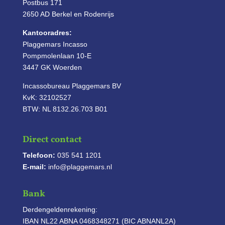
Postbus 171
2650 AD Berkel en Rodenrijs
Kantooradres:
Plaggemars Incasso
Pompmolenlaan 10-E
3447 GK Woerden
Incassobureau Plaggemars BV
KvK: 32102527
BTW: NL 8132.26.703 B01
Direct contact
Telefoon:
035 541 1201
E-mail:
info@plaggemars.nl
Bank
Derdengeldenrekening:
IBAN NL22 ABNA 0468348271 (BIC ABNANL2A)