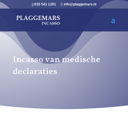
035 541 1201
info@plaggemars.nl
Incasso van medische
declaraties