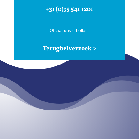
+31 (0)35 541 1201
Of laat ons u bellen:
Terugbelverzoek >