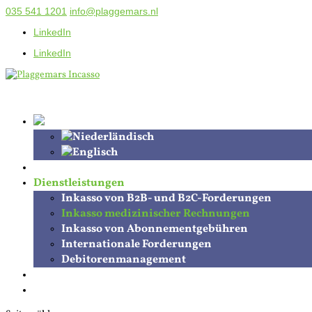
035 541 1201
info@plaggemars.nl
LinkedIn
LinkedIn
Mahnung erhalten
Dienstleistungen
Inkasso von B2B- und B2C-Forderungen
Inkasso medizinischer Rechnungen
Inkasso von Abonnementgebühren
Internationale Forderungen
Debitorenmanagement
Über Plaggemars
Kontakt