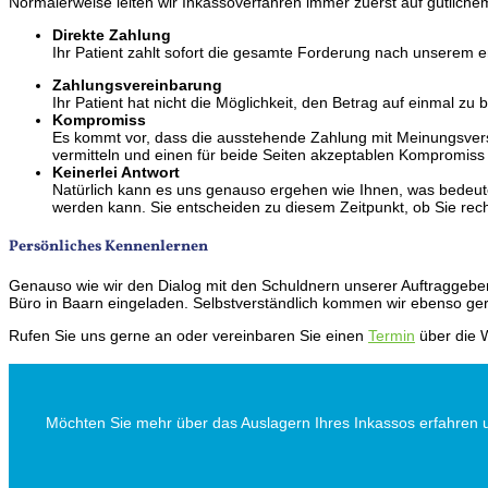
Normalerweise leiten wir Inkassoverfahren immer zuerst auf gütliche
Direkte Zahlung
Ihr Patient zahlt sofort die gesamte Forderung nach unserem e
Zahlungsvereinbarung
Ihr Patient hat nicht die Möglichkeit, den Betrag auf einmal 
Kompromiss
Es kommt vor, dass die ausstehende Zahlung mit Meinungsvers
vermitteln und einen für beide Seiten akzeptablen Kompromiss 
Keinerlei Antwort
Natürlich kann es uns genauso ergehen wie Ihnen, was bedeutet
werden kann. Sie entscheiden zu diesem Zeitpunkt, ob Sie recht
Persönliches Kennenlernen
Genauso wie wir den Dialog mit den Schuldnern unserer Auftraggeber
Büro in Baarn eingeladen. Selbstverständlich kommen wir ebenso ger
Rufen Sie uns gerne an oder vereinbaren Sie einen
Termin
über die W
Möchten Sie mehr über das Auslagern Ihres Inkassos erfahren 