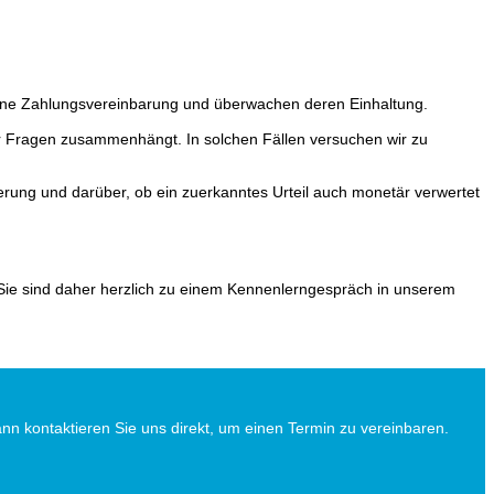
n eine Zahlungsvereinbarung und überwachen deren Einhaltung.
r Fragen zusammenhängt. In solchen Fällen versuchen wir zu
erung und darüber, ob ein zuerkanntes Urteil auch monetär verwertet
 Sie sind daher herzlich zu einem Kennenlerngespräch in unserem
 kontaktieren Sie uns direkt, um einen Termin zu vereinbaren.