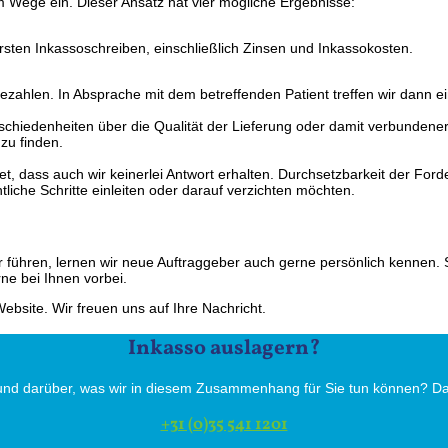
m Wege ein. Dieser Ansatz hat vier mögliche Ergebnisse:
rsten Inkassoschreiben, einschließlich Zinsen und Inkassokosten.
zu bezahlen. In Absprache mit dem betreffenden Patient treffen wir dan
chiedenheiten über die Qualität der Lieferung oder damit verbundene
zu finden.
, dass auch wir keinerlei Antwort erhalten. Durchsetzbarkeit der Ford
liche Schritte einleiten oder darauf verzichten möchten.
 führen, lernen wir neue Auftraggeber auch gerne persönlich kennen.
ne bei Ihnen vorbei.
ebsite. Wir freuen uns auf Ihre Nachricht.
Inkasso auslagern?
und darüber, was wir in diesem Zusammenhang für Sie tun können? Dann
+31 (0)35 541 1201