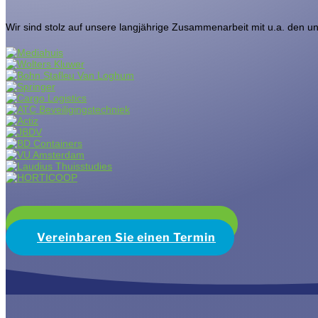
Wir sind stolz auf unsere langjährige Zusammenarbeit mit u.a. den un
Rufen Sie an: +31 35 541 1201
Vereinbaren Sie einen Termin