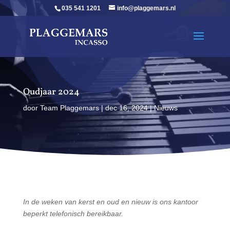
035 541 1201
info@plaggemars.nl
Oudjaar 2024
door
Team Plaggemars
|
dec 16, 2024
|
Nieuws
In de weken van kerst en oud en nieuw is ons kantoor
beperkt telefonisch bereikbaar.