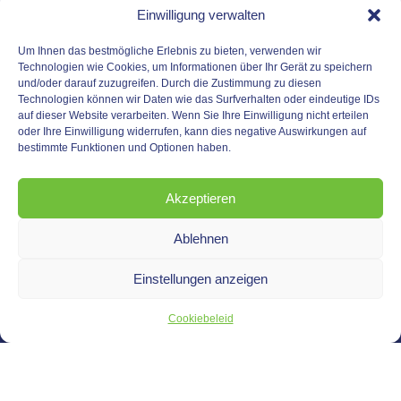
Kontakt
Einwilligung verwalten
Postanschrift:
Um Ihnen das bestmögliche Erlebnis zu bieten, verwenden wir
Plaggemars Incasso
Technologien wie Cookies, um Informationen über Ihr Gerät zu speichern
und/oder darauf zuzugreifen. Durch die Zustimmung zu diesen
Postbus 171
Technologien können wir Daten wie das Surfverhalten oder eindeutige IDs
2650 AD Berkel en Rodenrijs
auf dieser Website verarbeiten. Wenn Sie Ihre Einwilligung nicht erteilen
oder Ihre Einwilligung widerrufen, kann dies negative Auswirkungen auf
Büro adresse:
bestimmte Funktionen und Optionen haben.
Plaggemars Incasso
Pompmolenlaan 10-E
Akzeptieren
3447 GK Woerden
Incassobureau Plaggemars BV
Ablehnen
Hk: 32102527
MwSt: NL 8132.26.703 B01
Einstellungen anzeigen
Cookiebeleid
Direkten Kontakt
Telefon:
035 541 1201
Email:
info@plaggemars.nl